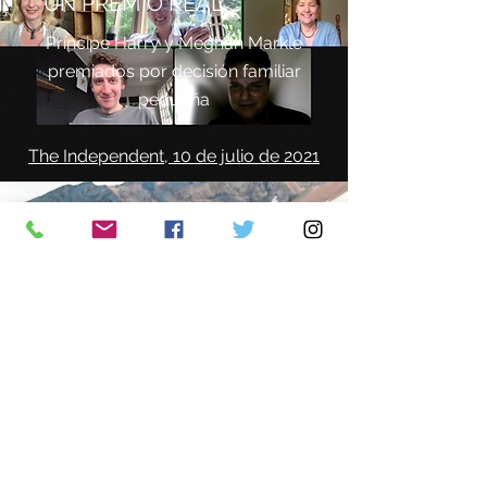
UN PREMIO REAL
Príncipe Harry y Meghan Markle
premiados por decisión familiar
pequeña
The Independent, 10 de julio de 2021
¡MIRA ESTE ESPACIO!
We're coming up to our first 100 global
stories from impressive, insightful, funny
and quirky women leaders around the
world - from the ages of 16 to about 78.
Isn't it time to tell your story? Contact us
via the online form on our home page!