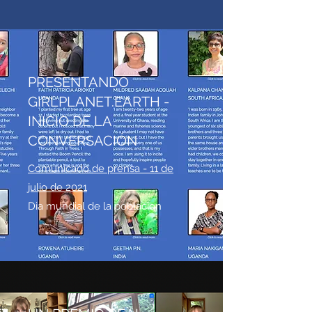
PRESENTANDO
GIRLPLANET.EARTH -
INICIO DE LA
CONVERSACIÓN
Comunicado de prensa - 11 de
julio de 2021
Dia mundial de la poblacion