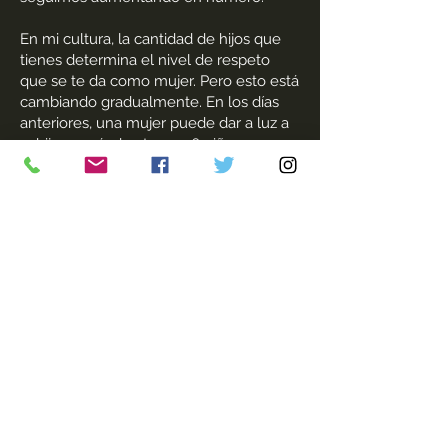
En mi cultura, la cantidad de hijos que
tienes determina el nivel de respeto
que se te da como mujer. Pero esto está
cambiando gradualmente. En los días
anteriores, una mujer puede dar a luz a
11 hijos y más, hasta que 6 niños se
convirtieron en el mínimo. Ahora la
mayoría de las parejas se contentan con
3 hijos.
Para mí, ya no deseo tener 5 hijos, sino
2. Esta es mi elección, no porque me
coaccionen, sino porque creo que
debería ser parte de la solución que
enfrentamos con este planeta.
'